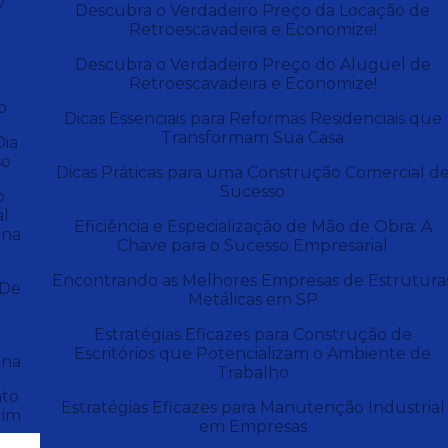
y
Descubra o Verdadeiro Preço da Locação de
Retroescavadeira e Economize!
e
Descubra o Verdadeiro Preço do Aluguel de
Retroescavadeira e Economize!
o
Dicas Essenciais para Reformas Residenciais que
Transformam Sua Casa
Dia
so
Dicas Práticas para uma Construção Comercial d
Sucesso
o
al
Eficiência e Especialização de Mão de Obra: A
una
Chave para o Sucesso Empresarial
Encontrando as Melhores Empresas de Estrutura
 De
Metálicas em SP
Estratégias Eficazes para Construção de
Escritórios que Potencializam o Ambiente de
una
Trabalho
to
Estratégias Eficazes para Manutenção Industrial
dim
em Empresas