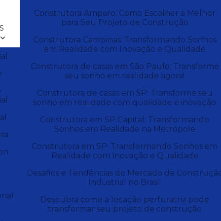
Construtora Amparo: Como Escolher a Melhor
para Seu Projeto de Construção
S
Construtora Campinas: Transformando Sonhos
em Realidade com Inovação e Qualidade
al
Construtora de casas em São Paulo: Transforme
n
seu sonho em realidade agora!
o
Construtora de casas em SP: Transforme seu
al
sonho em realidade com qualidade e inovação
al
Construtora em SP Capital: Transformando
Sonhos em Realidade na Metrópole
ra
Construtora em SP: Transformando Sonhos em
on
Realidade com Inovação e Qualidade
Desafios e Tendências do Mercado de Construçã
Industrial no Brasil
onal
Descubra como a locação perfuratriz pode
transformar seu projeto de construção