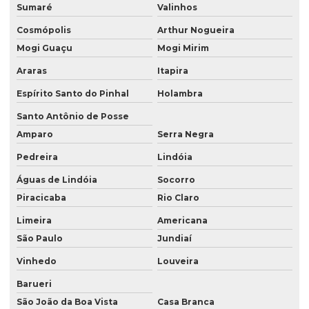
Empresa de reforma residencial
Sumaré
Valinhos
Empresa de reforma são paulo
Cosmópolis
Arthur Nogueira
Mogi Guaçu
Mogi Mirim
Empresas de construção em Campinas
Araras
Itapira
Empresas de construção civil e reformas
Espírito Santo do Pinhal
Holambra
Empresas de construção e montagem industrial
Santo Antônio de Posse
Empresas de construção predial
Amparo
Serra Negra
Empresas de estruturas metalicas sp
Pedreira
Lindóia
Empresas no ramo de construção civil em sp
Águas de Lindóia
Socorro
Piracicaba
Rio Claro
Empresas de obras em sp
Limeira
Americana
Empresas prestadoras de serviços industriais
São Paulo
Jundiaí
Empresas prestadoras de serviços de manutenção industrial
Vinhedo
Louveira
Empresas de serviços industriais
Barueri
Equipe para reformas
São João da Boa Vista
Casa Branca