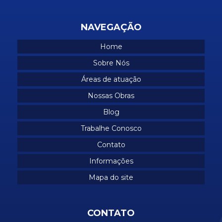
Obras comerciais
Obras industriais
NAVEGAÇÃO
Obras em predios comerciais
Home
Obras residenciais
Sobre Nós
Prestação de serviços industriais
Áreas de atuação
Projetos de construção de casas
Nossas Obras
Projetos industriais
Blog
Trabalhe Conosco
Reforma corporativo
Contato
Reforma manutenção industrial
Informações
Reformas comerciais
Mapa do site
Reformas corporativas
Reformas de escritórios
CONTATO
Reformas industriais