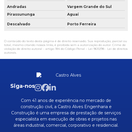
Andradas
Vargem Grande do Sul
Estruturas metalicas para obra
Pirassununga
Aguaí
Manutenção em fábrica
Descalvado
Porto Ferreira
Manutenção industrial
Manutenção industrial empresas
O conteúdo do texto desta página é de direito reservado. Sua reprodução, parcial ou
total, mesmo citando nossos links, é proibida sem a autorização do autor. Crime de
violação de direito autoral – artigo 184 do Código Penal –
Lei 9610/98 - Lei de direitos
Mão de obra especializada construção civil
autorais
.
Mão de obra especializada em reformas
Mao de obra industrial sp
Mão de obra para obras e reformas
Siga-nos
Mão de obra qualificada
Com 41 anos de experiência no mercado de
Obra civil comerciais
construção civil, a Castro Alves Engenharia e
Construção é uma empresa de prestação de serviços
Obra civil industrial
especialista em execução de obras e projetos nas
Obra civil residenciais
áreas industrial, comercial, corporativo e residencial.