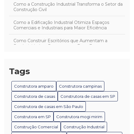
Como a Construção Industrial Transforma o Setor da
Construção Civil
Como a Edificação Industrial Otimiza Espaços
Comerciais e Industriais para Maior Eficiência
Como Construir Escritórios que Aumentam a
Produtividade e Promovem o Bem-Estar
Como Desenvolver Projetos Industriais Eficientes e
Sustentáveis
Tags
Como Escolher a Melhor Construtora de Casas para
Seu Projeto
Construtora amparo
Construtora campinas
Como Escolher a Melhor Construtora em Mogi Mirim
Construtora de casas
Construtora de casas em SP
para Seu Projeto
Construtora de casas em São Paulo
Como Escolher a Melhor Construtora em São Paulo
Construtora em SP
Construtora mogi mirim
Como Escolher a Melhor Empresa de Construção
Construção Comercial
Construção Industrial
Civil em São Paulo