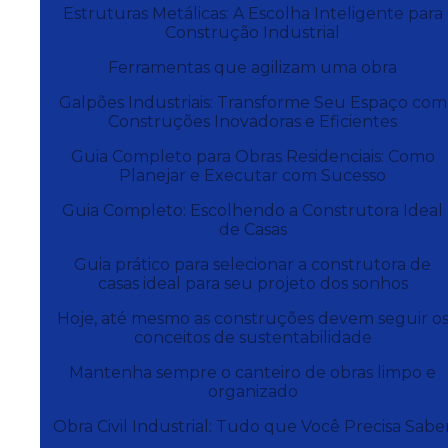
Estruturas Metálicas: A Escolha Inteligente para
Construção Industrial
Ferramentas que agilizam uma obra
Galpões Industriais: Transforme Seu Espaço com
Construções Inovadoras e Eficientes
Guia Completo para Obras Residenciais: Como
Planejar e Executar com Sucesso
Guia Completo: Escolhendo a Construtora Ideal
de Casas
Guia prático para selecionar a construtora de
casas ideal para seu projeto dos sonhos
Hoje, até mesmo as construções devem seguir o
conceitos de sustentabilidade
Mantenha sempre o canteiro de obras limpo e
organizado
Obra Civil Industrial: Tudo que Você Precisa Sabe