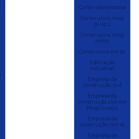
o
Construtora Itapira
Construtora mogi
guaçu
Construtora mogi
mirim
Construtora em sp
Edificação
industrial
s
Empresa de
construção civil
Empresa de
construção civil em
Mogi Guaçu
Empresa de
construção civil sp
Empresa de