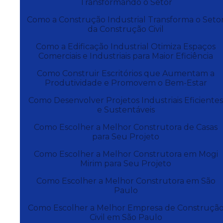
Transformando o Setor
Como a Construção Industrial Transforma o Seto
da Construção Civil
Como a Edificação Industrial Otimiza Espaços
Comerciais e Industriais para Maior Eficiência
Como Construir Escritórios que Aumentam a
Produtividade e Promovem o Bem-Estar
Como Desenvolver Projetos Industriais Eficiente
e Sustentáveis
Como Escolher a Melhor Construtora de Casas
para Seu Projeto
Como Escolher a Melhor Construtora em Mogi
Mirim para Seu Projeto
Como Escolher a Melhor Construtora em São
Paulo
Como Escolher a Melhor Empresa de Construçã
Civil em São Paulo