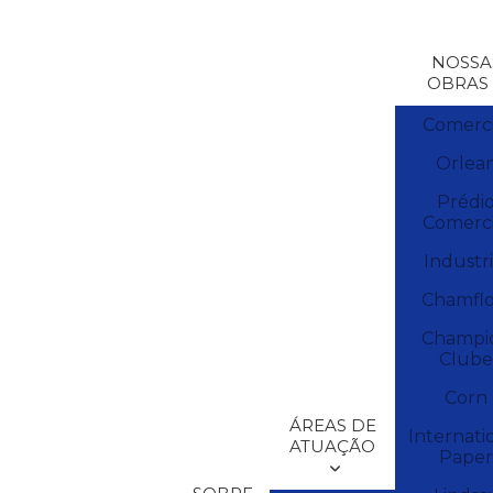
NOSSA
OBRAS
Comerci
Orlea
Prédi
Comerci
Industri
Chamflo
Champi
Clube
Corn
ÁREAS DE
Internati
ATUAÇÃO
Paper