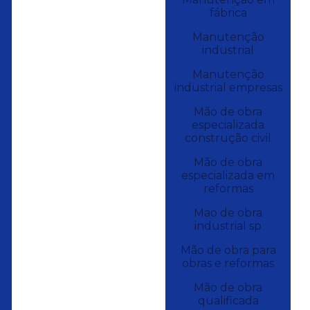
fábrica
Manutenção
industrial
Manutenção
industrial empresas
Mão de obra
especializada
construção civil
Mão de obra
especializada em
reformas
Mao de obra
industrial sp
Mão de obra para
obras e reformas
Mão de obra
qualificada