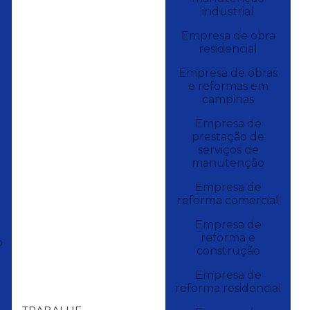
industrial
Empresa de obra
residencial
Empresa de obras
e reformas em
campinas
Empresa de
prestação de
serviços de
manutenção
Empresa de
reforma comercial
Empresa de
reforma e
o
construção
Empresa de
reforma residencial