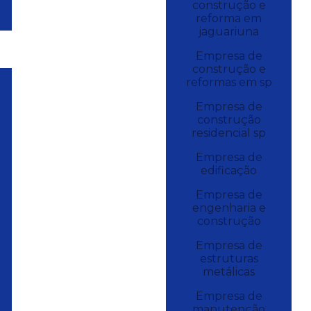
construção e
reforma em
jaguariuna
Empresa de
construção e
reformas em sp
Empresa de
construção
residencial sp
Empresa de
edificação
Empresa de
engenharia e
construção
Empresa de
estruturas
metálicas
Empresa de
manutenção