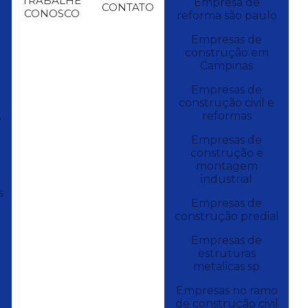
TRABALHE
Empresa de
CONTATO
CONOSCO
reforma são paulo
Empresas de
construção em
Campinas
Empresas de
construção civil e
reformas
e
Empresas de
construção e
montagem
industrial
s
Empresas de
construção predial
Empresas de
estruturas
metalicas sp
Empresas no ramo
de construção civil