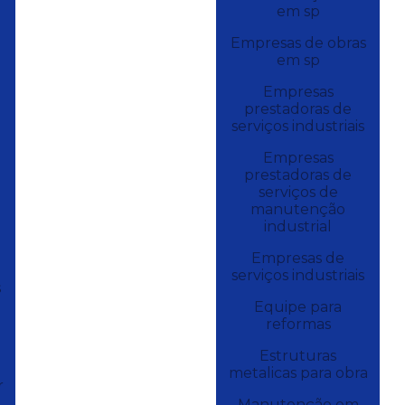
em sp
Empresas de obras
em sp
Empresas
prestadoras de
serviços industriais
Empresas
prestadoras de
serviços de
manutenção
industrial
Empresas de
serviços industriais
s
Equipe para
reformas
Estruturas
metalicas para obra
r
Manutenção em