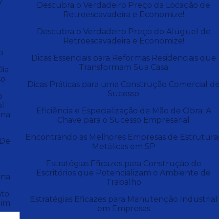
y
Descubra o Verdadeiro Preço da Locação de
Retroescavadeira e Economize!
e
Descubra o Verdadeiro Preço do Aluguel de
Retroescavadeira e Economize!
o
Dicas Essenciais para Reformas Residenciais que
Transformam Sua Casa
Dia
so
Dicas Práticas para uma Construção Comercial d
Sucesso
o
al
Eficiência e Especialização de Mão de Obra: A
una
Chave para o Sucesso Empresarial
Encontrando as Melhores Empresas de Estrutura
 De
Metálicas em SP
Estratégias Eficazes para Construção de
Escritórios que Potencializam o Ambiente de
una
Trabalho
to
Estratégias Eficazes para Manutenção Industrial
dim
em Empresas