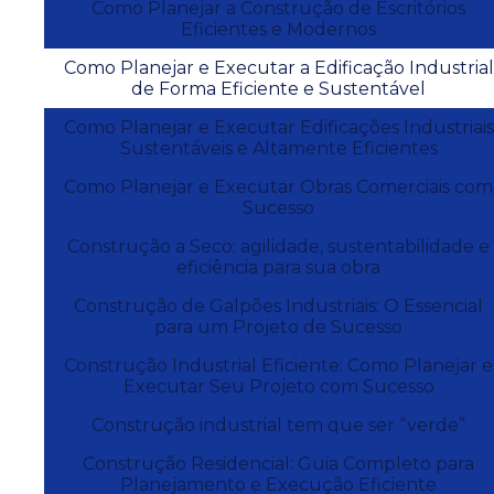
Como Planejar a Construção de Escritórios
Eficientes e Modernos
Como Planejar e Executar a Edificação Industrial
de Forma Eficiente e Sustentável
Como Planejar e Executar Edificações Industriais
Sustentáveis e Altamente Eficientes
Como Planejar e Executar Obras Comerciais com
Sucesso
Construção a Seco: agilidade, sustentabilidade e
eficiência para sua obra
Construção de Galpões Industriais: O Essencial
para um Projeto de Sucesso
Construção Industrial Eficiente: Como Planejar e
Executar Seu Projeto com Sucesso
Construção industrial tem que ser “verde”
Construção Residencial: Guia Completo para
Planejamento e Execução Eficiente