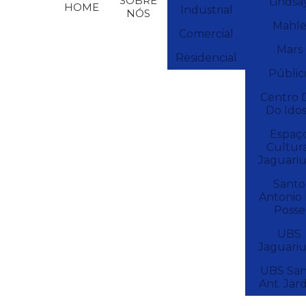
SOBRE
Lindsa
HOME
Industrial
NÓS
Mahl
Comercial
Mars
Residencial
Públic
Centro 
Do Ido
Espaç
Cultur
Jaguari
Santo
Antonio
Posse
UBS
Jaguari
UBS San
Ant. Jar