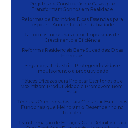
Projetos de Construção de Casas que
Transformam Sonhos em Realidade
Reformas de Escritórios: Dicas Essenciais para
Inspirar e Aumentar a Produtividade
Reformas Industriais como Impulsoras de
Crescimento e Eficiência
Reformas Residenciais Bem-Sucedidas: Dicas
Essenciais
Segurança Industrial: Protegendo Vidas e
Impulsionando a produtividade
Táticas Eficazes para Projetar Escritórios que
Maximizam Produtividade e Promovem Bem-
Estar
Técnicas Comprovadas para Construir Escritórios
Funcionais que Melhoram o Desempenho no
Trabalho
Transformação de Espaços: Guia Definitivo para