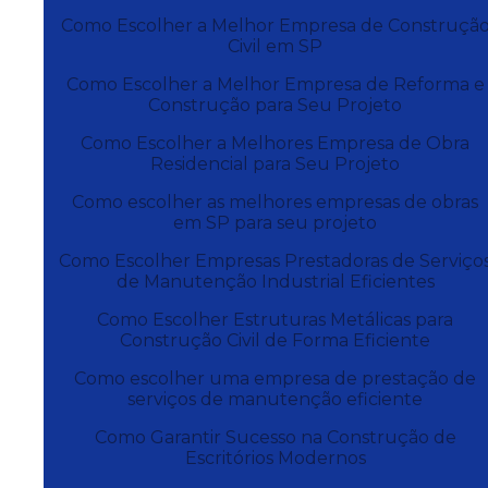
Como Escolher a Melhor Empresa de Construçã
Civil em SP
Como Escolher a Melhor Empresa de Reforma e
Construção para Seu Projeto
Como Escolher a Melhores Empresa de Obra
Residencial para Seu Projeto
Como escolher as melhores empresas de obras
em SP para seu projeto
Como Escolher Empresas Prestadoras de Serviço
de Manutenção Industrial Eficientes
Como Escolher Estruturas Metálicas para
Construção Civil de Forma Eficiente
Como escolher uma empresa de prestação de
serviços de manutenção eficiente
Como Garantir Sucesso na Construção de
Escritórios Modernos