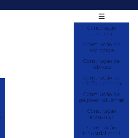
3861-0341
(19) 99738-9969
castroalves@castroalveseng.com.br
Construção
comercial
Construção de
escritórios
Construção de
fábricas
Construção de
galpão comercial
Construção de
o
galpões industriais
Construção
s
industrial
Construção
industrial mogi