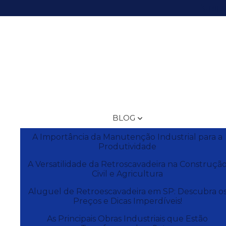
(19) 
BLOG
A Importância da Manutenção Industrial para a
Produtividade
A Versatilidade da Retroscavadeira na Construçã
Civil e Agricultura
Aluguel de Retroescavadeira em SP: Descubra o
Preços e Dicas Imperdíveis!
As Principais Obras Industriais que Estão