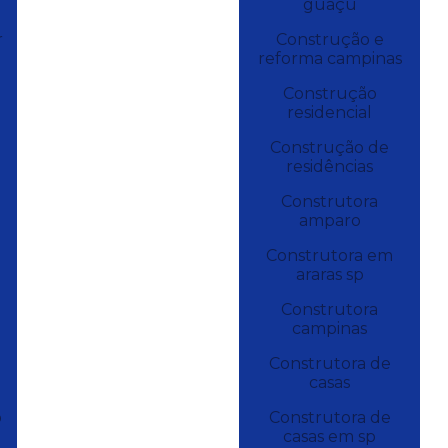
guaçu
r
Construção e
reforma campinas
Construção
residencial
Construção de
residências
s
Construtora
amparo
Construtora em
araras sp
Construtora
campinas
Construtora de
casas
o
Construtora de
casas em sp