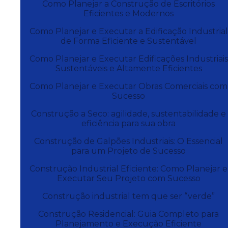
Como Planejar a Construção de Escritórios
Eficientes e Modernos
Como Planejar e Executar a Edificação Industrial
de Forma Eficiente e Sustentável
Como Planejar e Executar Edificações Industriais
Sustentáveis e Altamente Eficientes
Como Planejar e Executar Obras Comerciais com
Sucesso
Construção a Seco: agilidade, sustentabilidade e
eficiência para sua obra
Construção de Galpões Industriais: O Essencial
para um Projeto de Sucesso
Construção Industrial Eficiente: Como Planejar e
Executar Seu Projeto com Sucesso
Construção industrial tem que ser “verde”
Construção Residencial: Guia Completo para
Planejamento e Execução Eficiente