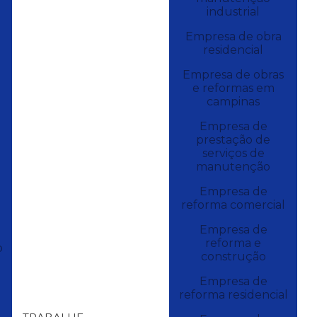
industrial
Empresa de obra
residencial
Empresa de obras
e reformas em
campinas
Empresa de
prestação de
serviços de
manutenção
Empresa de
reforma comercial
Empresa de
reforma e
o
construção
Empresa de
reforma residencial