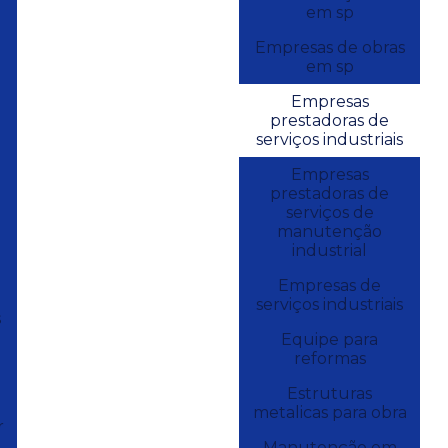
em sp
Empresas de obras
em sp
Empresas
prestadoras de
serviços industriais
Empresas
prestadoras de
serviços de
manutenção
industrial
Empresas de
serviços industriais
s
Equipe para
reformas
Estruturas
metalicas para obra
r
Manutenção em