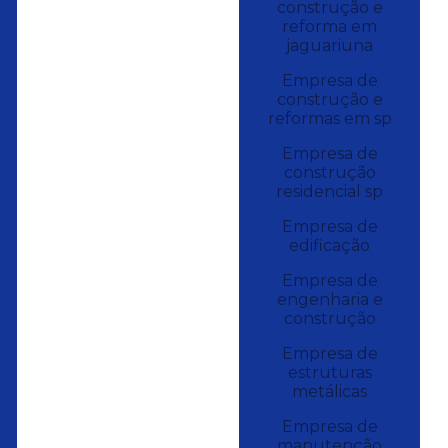
construção e
reforma em
jaguariuna
Empresa de
construção e
reformas em sp
Empresa de
construção
residencial sp
Empresa de
edificação
Empresa de
engenharia e
construção
Empresa de
estruturas
metálicas
Empresa de
manutenção