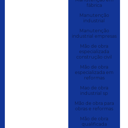
fábrica
Manutenção
industrial
Manutenção
industrial empresas
Mão de obra
especializada
construção civil
Mão de obra
especializada em
reformas
Mao de obra
industrial sp
Mão de obra para
obras e reformas
Mão de obra
qualificada