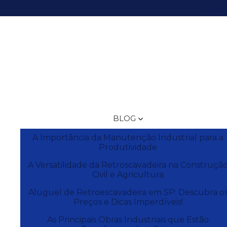
(19) 
BLOG
A Importância da Manutenção Industrial para a
Produtividade
A Versatilidade da Retroscavadeira na Construçã
Civil e Agricultura
Aluguel de Retroescavadeira em SP: Descubra o
Preços e Dicas Imperdíveis!
As Principais Obras Industriais que Estão