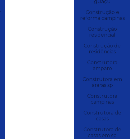
guaçu
r
Construção e
reforma campinas
Construção
residencial
Construção de
residências
s
Construtora
amparo
Construtora em
araras sp
Construtora
campinas
Construtora de
casas
o
Construtora de
casas em sp