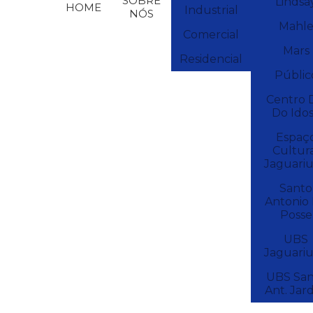
SOBRE
Lindsa
HOME
Industrial
NÓS
Mahl
Comercial
Mars
Residencial
Públic
Centro 
Do Ido
Espaç
Cultur
Jaguari
Santo
Antonio
Posse
UBS
Jaguari
UBS San
Ant. Jar