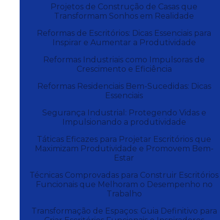
Projetos de Construção de Casas que
Transformam Sonhos em Realidade
Reformas de Escritórios: Dicas Essenciais para
Inspirar e Aumentar a Produtividade
Reformas Industriais como Impulsoras de
Crescimento e Eficiência
Reformas Residenciais Bem-Sucedidas: Dicas
Essenciais
Segurança Industrial: Protegendo Vidas e
Impulsionando a produtividade
Táticas Eficazes para Projetar Escritórios que
Maximizam Produtividade e Promovem Bem-
Estar
Técnicas Comprovadas para Construir Escritórios
Funcionais que Melhoram o Desempenho no
Trabalho
Transformação de Espaços: Guia Definitivo para