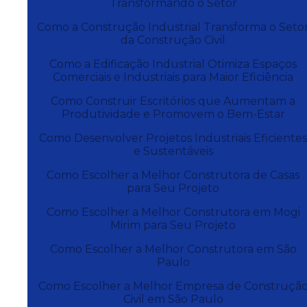
Transformando o Setor
Como a Construção Industrial Transforma o Seto
da Construção Civil
Como a Edificação Industrial Otimiza Espaços
Comerciais e Industriais para Maior Eficiência
Como Construir Escritórios que Aumentam a
Produtividade e Promovem o Bem-Estar
Como Desenvolver Projetos Industriais Eficiente
e Sustentáveis
Como Escolher a Melhor Construtora de Casas
para Seu Projeto
Como Escolher a Melhor Construtora em Mogi
Mirim para Seu Projeto
Como Escolher a Melhor Construtora em São
Paulo
Como Escolher a Melhor Empresa de Construçã
Civil em São Paulo