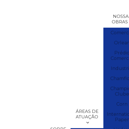
NOSSA
OBRAS
Comerci
Orlea
Prédi
Comerci
Industri
Chamflo
Champi
Clube
Corn
ÁREAS DE
Internati
ATUAÇÃO
Paper