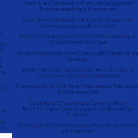
y
Descubra o Verdadeiro Preço da Locação de
Retroescavadeira e Economize!
e
Descubra o Verdadeiro Preço do Aluguel de
Retroescavadeira e Economize!
o
Dicas Essenciais para Reformas Residenciais que
Transformam Sua Casa
Dia
so
Dicas Práticas para uma Construção Comercial d
Sucesso
o
al
Eficiência e Especialização de Mão de Obra: A
una
Chave para o Sucesso Empresarial
Encontrando as Melhores Empresas de Estrutura
 De
Metálicas em SP
Estratégias Eficazes para Construção de
Escritórios que Potencializam o Ambiente de
una
Trabalho
to
Estratégias Eficazes para Manutenção Industrial
dim
em Empresas