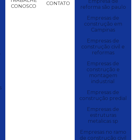
TRABALHE
Empresa de
CONTATO
CONOSCO
reforma são paulo
Empresas de
construção em
Campinas
Empresas de
construção civil e
reformas
e
Empresas de
construção e
montagem
industrial
s
Empresas de
construção predial
Empresas de
estruturas
metalicas sp
Empresas no ramo
de construção civil