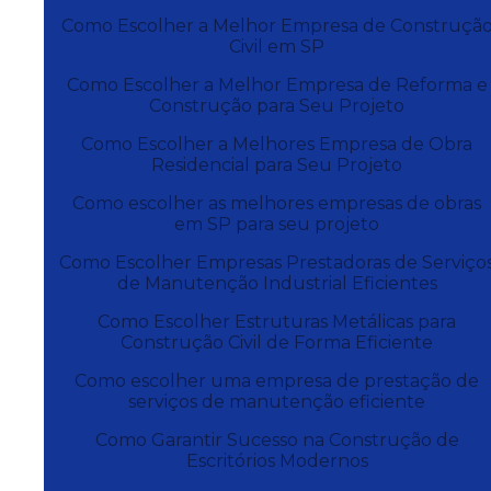
Como Escolher a Melhor Empresa de Construçã
Civil em SP
Como Escolher a Melhor Empresa de Reforma e
Construção para Seu Projeto
Como Escolher a Melhores Empresa de Obra
Residencial para Seu Projeto
Como escolher as melhores empresas de obras
em SP para seu projeto
Como Escolher Empresas Prestadoras de Serviço
de Manutenção Industrial Eficientes
Como Escolher Estruturas Metálicas para
Construção Civil de Forma Eficiente
Como escolher uma empresa de prestação de
serviços de manutenção eficiente
Como Garantir Sucesso na Construção de
Escritórios Modernos