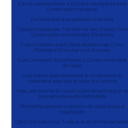
Estruturas Metálicas: A Escolha Inteligente para
Construção Industrial
Ferramentas que agilizam uma obra
Galpões Industriais: Transforme Seu Espaço com
Construções Inovadoras e Eficientes
Guia Completo para Obras Residenciais: Como
Planejar e Executar com Sucesso
Guia Completo: Escolhendo a Construtora Ideal
de Casas
Guia prático para selecionar a construtora de
casas ideal para seu projeto dos sonhos
Hoje, até mesmo as construções devem seguir o
conceitos de sustentabilidade
Mantenha sempre o canteiro de obras limpo e
organizado
Obra Civil Industrial: Tudo que Você Precisa Sabe