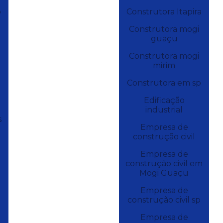
o
Construtora Itapira
Construtora mogi
guaçu
Construtora mogi
mirim
Construtora em sp
Edificação
industrial
s
Empresa de
construção civil
Empresa de
construção civil em
Mogi Guaçu
Empresa de
construção civil sp
Empresa de