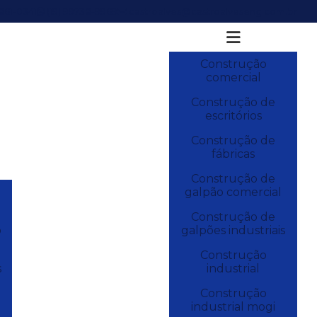
3861-0341
(19) 99738-9969
castroalves@castroalveseng.com.br
Construção
comercial
Construção de
escritórios
Construção de
fábricas
Construção de
galpão comercial
Construção de
o
galpões industriais
Construção
s
industrial
Construção
industrial mogi