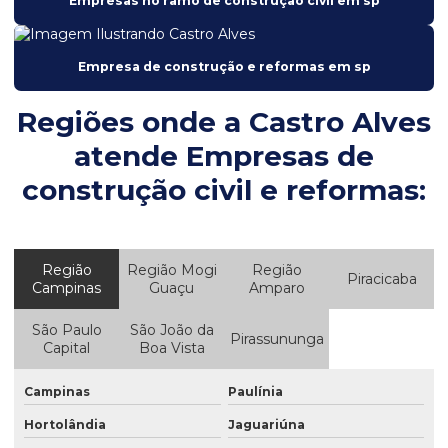
Empresas no ramo de construção civil em sp
Empresa de construção e reforma em jaguariuna
Empresa de construção e reformas em sp
Empresa de construção e reformas em sp
Empresa de construção residencial sp
Regiões onde a Castro Alves
Empresa de edificação
atende Empresas de
Empresa de engenharia e construção
construção civil e reformas:
Empresa de estruturas metálicas
Empresa de manutenção industrial
Região
Região Mogi
Região
Empresa de obra residencial
Piracicaba
Campinas
Guaçu
Amparo
Empresa de obras e reformas em campinas
São Paulo
São João da
Pirassununga
Empresa de prestação de serviços de manutenção
Capital
Boa Vista
Empresa de reforma comercial
Campinas
Paulínia
Empresa de reforma e construção
Hortolândia
Jaguariúna