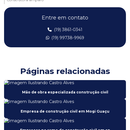
Construtora em araras sp
Entre em contato
Construtora campinas
(19) 3861-0341
Construtora de casas
(19) 99738-9969
Construtora de casas em sp
Construtora Itapira
Construtora mogi guaçu
Páginas relacionadas
Construtora mogi mirim
Construtora em sp
Mão de obra especializada construção civil
Edificação industrial
Empresa de construção civil
Empresa de construção civil em Mogi Guaçu
Empresa de construção civil em Mogi Guaçu
Empresa de construção civil sp