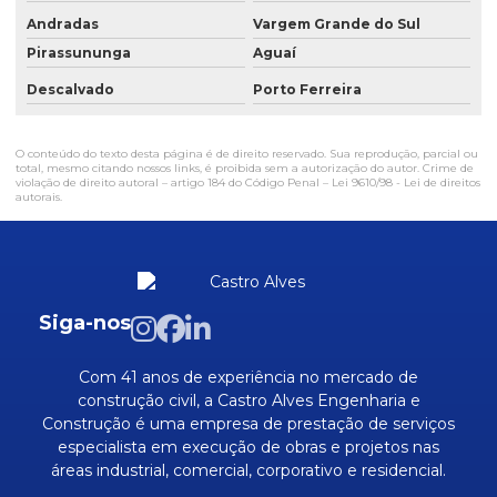
Andradas
Vargem Grande do Sul
Estruturas metalicas para obra
Pirassununga
Aguaí
Manutenção em fábrica
Descalvado
Porto Ferreira
Manutenção industrial
Manutenção industrial empresas
O conteúdo do texto desta página é de direito reservado. Sua reprodução, parcial ou
total, mesmo citando nossos links, é proibida sem a autorização do autor. Crime de
violação de direito autoral – artigo 184 do Código Penal –
Lei 9610/98 - Lei de direitos
Mão de obra especializada construção civil
autorais
.
Mão de obra especializada em reformas
Mao de obra industrial sp
Mão de obra para obras e reformas
Siga-nos
Mão de obra qualificada
Com 41 anos de experiência no mercado de
Obra civil comerciais
construção civil, a Castro Alves Engenharia e
Construção é uma empresa de prestação de serviços
Obra civil industrial
especialista em execução de obras e projetos nas
Obra civil residenciais
áreas industrial, comercial, corporativo e residencial.