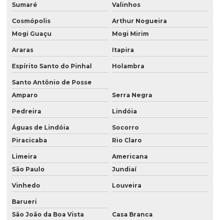
Empresa de reforma residencial
Sumaré
Valinhos
Empresa de reforma são paulo
Cosmópolis
Arthur Nogueira
Mogi Guaçu
Mogi Mirim
Empresas de construção em Campinas
Araras
Itapira
Empresas de construção civil e reformas
Espírito Santo do Pinhal
Holambra
Empresas de construção e montagem industrial
Santo Antônio de Posse
Empresas de construção predial
Amparo
Serra Negra
Empresas de estruturas metalicas sp
Pedreira
Lindóia
Empresas no ramo de construção civil em sp
Águas de Lindóia
Socorro
Piracicaba
Rio Claro
Empresas de obras em sp
Limeira
Americana
Empresas prestadoras de serviços industriais
São Paulo
Jundiaí
Empresas prestadoras de serviços de manutenção industrial
Vinhedo
Louveira
Empresas de serviços industriais
Barueri
Equipe para reformas
São João da Boa Vista
Casa Branca