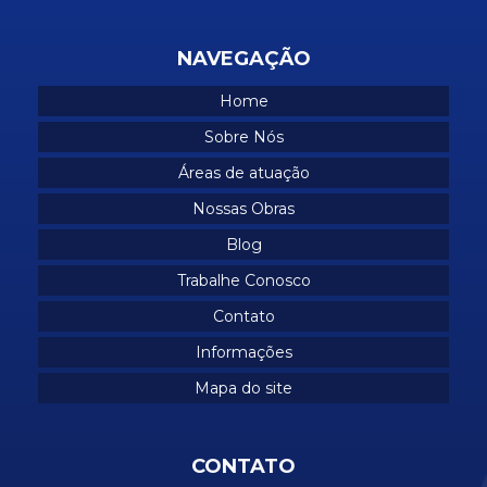
Obras comerciais
Obras industriais
NAVEGAÇÃO
Obras em predios comerciais
Home
Obras residenciais
Sobre Nós
Prestação de serviços industriais
Áreas de atuação
Projetos de construção de casas
Nossas Obras
Projetos industriais
Blog
Trabalhe Conosco
Reforma corporativo
Contato
Reforma manutenção industrial
Informações
Reformas comerciais
Mapa do site
Reformas corporativas
Reformas de escritórios
CONTATO
Reformas industriais