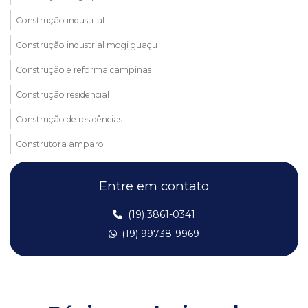
Construção industrial
Construção industrial mogi guaçu
Construção e reforma campinas
Construção residencial
Construção de residências
Construtora amparo
Construtora em araras sp
Entre em contato
Construtora campinas
(19) 3861-0341
Construtora de casas
(19) 99738-9969
Construtora de casas em sp
Construtora Itapira
Construtora mogi guaçu