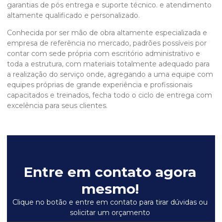
garantias de pós entrega e suporte técnico. e atendimento
altamente qualificado e personalizado.
Conhecida por ser mão de obra altamente especializada e
empresa de referência no mercado, padrões possíveis por
contar com sede própria com escritório administrativo e
toda a estrutura, com materiais totalmente adequado para
a realização do serviço onde, agregando a uma equipe com
equipes próprias de grande experiência e profissionais
capacitados e treinados, fecha todo o ciclo de entrega com
excelência para seus clientes.
Entre em contato agora
mesmo!
Clique no botão e entre em contato para tirar dúvidas ou
solicitar um orçamento