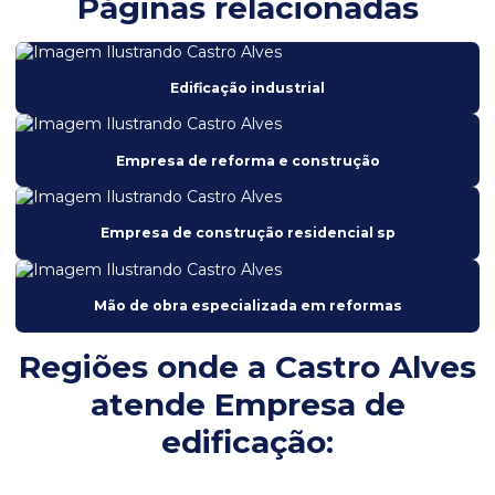
Páginas relacionadas
Construtora mogi mirim
Construtora em sp
Edificação industrial
Edificação industrial
Empresa de construção civil
Empresa de reforma e construção
Empresa de construção civil em Mogi Guaçu
Empresa de construção civil sp
Empresa de construção residencial sp
Empresa de construção e reforma em jaguariuna
Empresa de construção e reformas em sp
Mão de obra especializada em reformas
Empresa de construção residencial sp
Regiões onde a Castro Alves
Empresa de edificação
atende Empresa de
Empresa de engenharia e construção
edificação:
Empresa de estruturas metálicas
Empresa de manutenção industrial