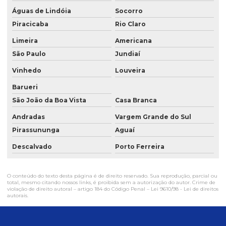
Empresas no ramo de construção civil em sp
Águas de Lindóia
Socorro
Piracicaba
Rio Claro
Empresas de obras em sp
Limeira
Americana
Empresas prestadoras de serviços industriais
São Paulo
Jundiaí
Empresas prestadoras de serviços de manutenção industrial
Vinhedo
Louveira
Empresas de serviços industriais
Barueri
Equipe para reformas
São João da Boa Vista
Casa Branca
Andradas
Vargem Grande do Sul
Estruturas metalicas para obra
Pirassununga
Aguaí
Manutenção em fábrica
Descalvado
Porto Ferreira
Manutenção industrial
Manutenção industrial empresas
O conteúdo do texto desta página é de direito reservado. Sua reprodução, parcial ou
total, mesmo citando nossos links, é proibida sem a autorização do autor. Crime de
violação de direito autoral – artigo 184 do Código Penal –
Lei 9610/98 - Lei de direitos
Mão de obra especializada construção civil
autorais
.
Mão de obra especializada em reformas