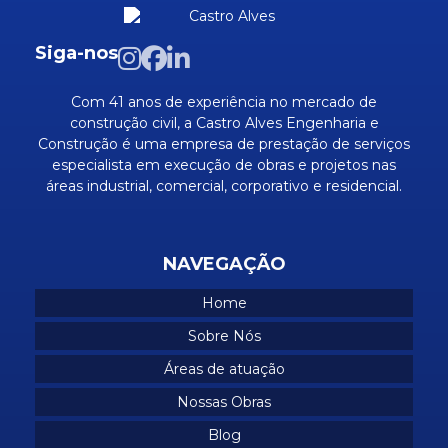
Mao de obra industrial sp
Mão de obra para obras e reformas
Siga-nos
Mão de obra qualificada
Com 41 anos de experiência no mercado de
Obra civil comerciais
construção civil, a Castro Alves Engenharia e
Construção é uma empresa de prestação de serviços
Obra civil industrial
especialista em execução de obras e projetos nas
Obra civil residenciais
áreas industrial, comercial, corporativo e residencial.
Obras comerciais
Obras industriais
NAVEGAÇÃO
Obras em predios comerciais
Home
Obras residenciais
Sobre Nós
Prestação de serviços industriais
Áreas de atuação
Projetos de construção de casas
Nossas Obras
Projetos industriais
Blog