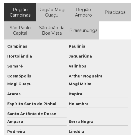
Região
Região Mogi
Região
Empresa de obra residencial
Piracicaba
Campinas
Guaçu
Amparo
Empresa de obras e reformas em campinas
São Paulo
São João da
Pirassununga
Empresa de prestação de serviços de manutenção
Capital
Boa Vista
Empresa de reforma comercial
Campinas
Paulínia
Empresa de reforma e construção
Hortolândia
Jaguariúna
Empresa de reforma residencial
Sumaré
Valinhos
Empresa de reforma são paulo
Cosmópolis
Arthur Nogueira
Mogi Guaçu
Mogi Mirim
Empresas de construção em Campinas
Araras
Itapira
Empresas de construção civil e reformas
Espírito Santo do Pinhal
Holambra
Empresas de construção e montagem industrial
Santo Antônio de Posse
Empresas de construção predial
Amparo
Serra Negra
Empresas de estruturas metalicas sp
Pedreira
Lindóia