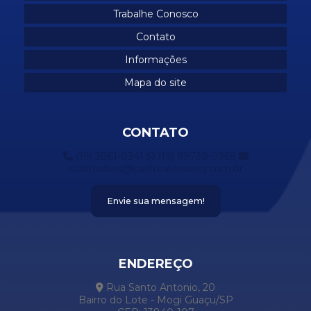
Trabalhe Conosco
Reforma corporativo
Contato
Reforma manutenção industrial
Informações
Reformas comerciais
Mapa do site
Reformas corporativas
Reformas de escritórios
CONTATO
Reformas industriais
(19) 3861-0341
(19) 99738-9969
Serviços manutenção industriais
castroalves@castroalveseng.com.br
Envie sua mensagem!
ENDEREÇO
Rua Santo Antonio, 20
Bairro do Lote - Mogi Guaçu/SP