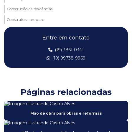
Construção de residências
Construtora amparo
Construtora em araras sp
Entre em contato
Construtora campinas
(19) 3861-0341
Construtora de casas
(19) 99738-9969
Construtora de casas em sp
Construtora Itapira
Construtora mogi guaçu
Páginas relacionadas
Construtora mogi mirim
Construtora em sp
Mão de obra para obras e reformas
Edificação industrial
Empresa de construção civil