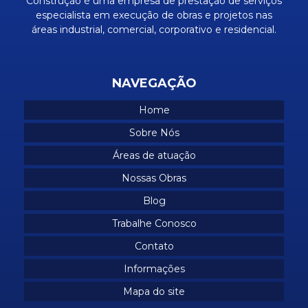
Construção é uma empresa de prestação de serviços
Obra civil industrial
especialista em execução de obras e projetos nas
Obra civil residenciais
áreas industrial, comercial, corporativo e residencial.
Obras comerciais
Obras industriais
NAVEGAÇÃO
Obras em predios comerciais
Home
Obras residenciais
Sobre Nós
Prestação de serviços industriais
Áreas de atuação
Projetos de construção de casas
Nossas Obras
Projetos industriais
Blog
Trabalhe Conosco
Reforma corporativo
Contato
Reforma manutenção industrial
Informações
Reformas comerciais
Mapa do site
Reformas corporativas