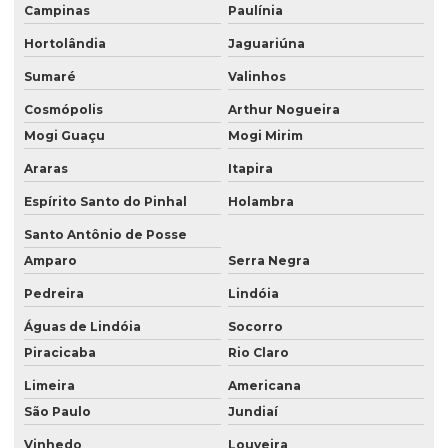
Campinas
Paulínia
Empresa de reforma e construção
Hortolândia
Jaguariúna
Empresa de reforma residencial
Sumaré
Valinhos
Empresa de reforma são paulo
Cosmópolis
Arthur Nogueira
Mogi Guaçu
Mogi Mirim
Empresas de construção em Campinas
Araras
Itapira
Empresas de construção civil e reformas
Espírito Santo do Pinhal
Holambra
Empresas de construção e montagem industrial
Santo Antônio de Posse
Empresas de construção predial
Amparo
Serra Negra
Empresas de estruturas metalicas sp
Pedreira
Lindóia
Empresas no ramo de construção civil em sp
Águas de Lindóia
Socorro
Piracicaba
Rio Claro
Empresas de obras em sp
Limeira
Americana
Empresas prestadoras de serviços industriais
São Paulo
Jundiaí
Empresas prestadoras de serviços de manutenção industrial
Vinhedo
Louveira