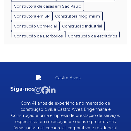
para Seu Projeto
Construtora de casas em São Paulo
Como Escolher a Melhor Construtora em São Paulo
Construtora em SP
Construtora mogi mirim
Como Escolher a Melhor Empresa de Construção
Construção Comercial
Construção Industrial
Civil em São Paulo
Construção de Escritórios
Construção de escritórios
Como Escolher a Melhor Empresa de Construção
Construção de galpões industriais
Civil em SP
Construção residencial
Edificação industrial
Como Escolher a Melhor Empresa de Reforma e
Empresa de Manutenção Industrial
Construção para Seu Projeto
Empresa de estruturas metálicas
Como Escolher a Melhores Empresa de Obra
Residencial para Seu Projeto
Empresa de infraestrutura de redes
Siga-nos
Empresa de reforma e construção
Como escolher as melhores empresas de obras em
SP para seu projeto
Com 41 anos de experiência no mercado de
Empresa de reforma residencial
construção civil, a Castro Alves Engenharia e
Como Escolher Empresas Prestadoras de Serviços
Construção é uma empresa de prestação de serviços
Empresas de estruturas metálicas SP
de Manutenção Industrial Eficientes
especialista em execução de obras e projetos nas
Empresas de pisos industriais
áreas industrial, comercial, corporativo e residencial.