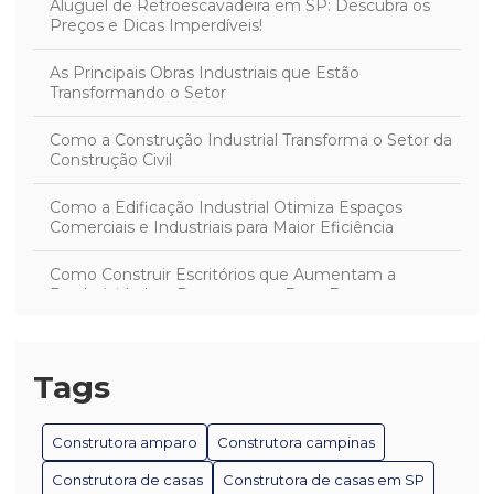
Aluguel de Retroescavadeira em SP: Descubra os
Preços e Dicas Imperdíveis!
As Principais Obras Industriais que Estão
Transformando o Setor
Como a Construção Industrial Transforma o Setor da
Construção Civil
Como a Edificação Industrial Otimiza Espaços
Comerciais e Industriais para Maior Eficiência
Como Construir Escritórios que Aumentam a
Produtividade e Promovem o Bem-Estar
Como Desenvolver Projetos Industriais Eficientes e
Sustentáveis
Tags
Como Escolher a Melhor Construtora de Casas para
Seu Projeto
Construtora amparo
Construtora campinas
Como Escolher a Melhor Construtora em Mogi Mirim
Construtora de casas
Construtora de casas em SP