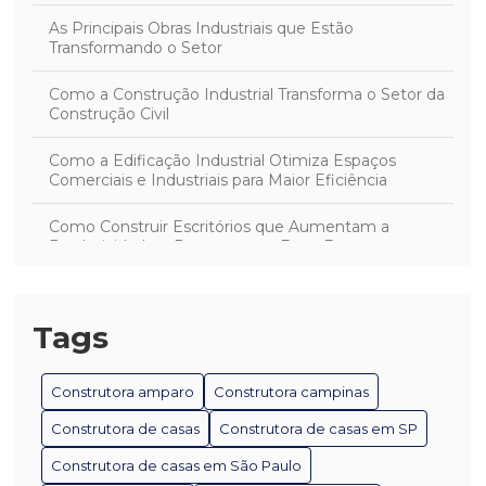
As Principais Obras Industriais que Estão
Transformando o Setor
Como a Construção Industrial Transforma o Setor da
Construção Civil
Como a Edificação Industrial Otimiza Espaços
Comerciais e Industriais para Maior Eficiência
Como Construir Escritórios que Aumentam a
Produtividade e Promovem o Bem-Estar
Como Desenvolver Projetos Industriais Eficientes e
Sustentáveis
Tags
Como Escolher a Melhor Construtora de Casas para
Seu Projeto
Construtora amparo
Construtora campinas
Como Escolher a Melhor Construtora em Mogi Mirim
Construtora de casas
Construtora de casas em SP
para Seu Projeto
Construtora de casas em São Paulo