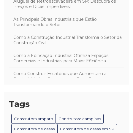
Aluguel de Retroescavadeira em SP: Descubra os
Preços e Dicas Imperdíveis!
As Principais Obras Industriais que Estão
Transformando o Setor
Como a Construção Industrial Transforma o Setor da
Construção Civil
Como a Edificação Industrial Otimiza Espaços
Comerciais e Industriais para Maior Eficiência
Como Construir Escritórios que Aumentam a
Produtividade e Promovem o Bem-Estar
Como Desenvolver Projetos Industriais Eficientes e
Sustentáveis
Tags
Como Escolher a Melhor Construtora de Casas para
Seu Projeto
Construtora amparo
Construtora campinas
Como Escolher a Melhor Construtora em Mogi Mirim
Construtora de casas
Construtora de casas em SP