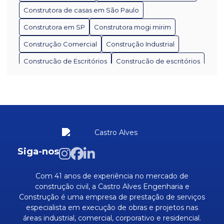
para Seu Projeto
Construtora de casas em São Paulo
Como Escolher a Melhor Construtora em São Paulo
Construtora em SP
Construtora mogi mirim
Como Escolher a Melhor Empresa de Construção
Construção Comercial
Construção Industrial
Civil em São Paulo
Construção de Escritórios
Construção de escritórios
Como Escolher a Melhor Empresa de Construção
Construção de galpões industriais
Civil em SP
Construção residencial
Edificação industrial
Como Escolher a Melhor Empresa de Reforma e
Empresa de Manutenção Industrial
Construção para Seu Projeto
Empresa de estruturas metálicas
Como Escolher a Melhores Empresa de Obra
Residencial para Seu Projeto
Empresa de infraestrutura de redes
Siga-nos
Empresa de reforma e construção
Como escolher as melhores empresas de obras em
SP para seu projeto
Com 41 anos de experiência no mercado de
Empresa de reforma residencial
construção civil, a Castro Alves Engenharia e
Como Escolher Empresas Prestadoras de Serviços
Construção é uma empresa de prestação de serviços
Empresas de estruturas metálicas SP
de Manutenção Industrial Eficientes
especialista em execução de obras e projetos nas
Empresas de pisos industriais
áreas industrial, comercial, corporativo e residencial.