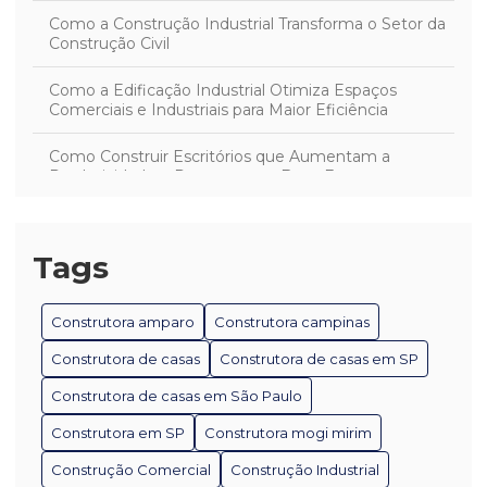
Como a Construção Industrial Transforma o Setor da
Construção Civil
Como a Edificação Industrial Otimiza Espaços
Comerciais e Industriais para Maior Eficiência
Como Construir Escritórios que Aumentam a
Produtividade e Promovem o Bem-Estar
Como Desenvolver Projetos Industriais Eficientes e
Sustentáveis
Tags
Como Escolher a Melhor Construtora de Casas para
Seu Projeto
Construtora amparo
Construtora campinas
Como Escolher a Melhor Construtora em Mogi Mirim
Construtora de casas
Construtora de casas em SP
para Seu Projeto
Construtora de casas em São Paulo
Como Escolher a Melhor Construtora em São Paulo
Construtora em SP
Construtora mogi mirim
Como Escolher a Melhor Empresa de Construção
Construção Comercial
Construção Industrial